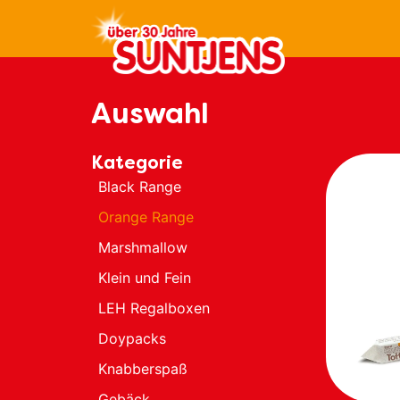
Inhalt
springen
Auswahl
Kategorie
Black Range
Orange Range
Marshmallow
Klein und Fein
LEH Regalboxen
Doypacks
Knabberspaß
Gebäck