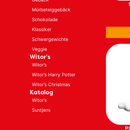
Mürbeteiggebäck
Schokolade
Klassiker
Schwergewichte
Veggie
Witor's
Witor’s
Witor’s Harry Potter
Witor’s Christmas
Katalog
Witor’s
Suntjens
P