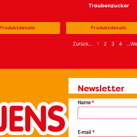
Traubenzucker
Produktdetails
Produktdetails
Zurück...
1
2
3
4
...We
Newsletter
Name
*
E-mail
*