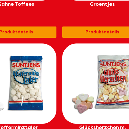
Sahne Toffees
Groentjes
Produktdetails
Produktdetails
fefferminztaler
Glücksherzchen m.