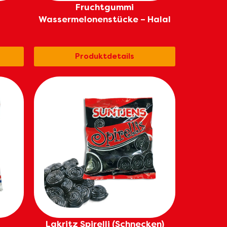
Fruchtgummi
Wassermelonenstücke – Halal
Produktdetails
Lakritz Spirelli (Schnecken)