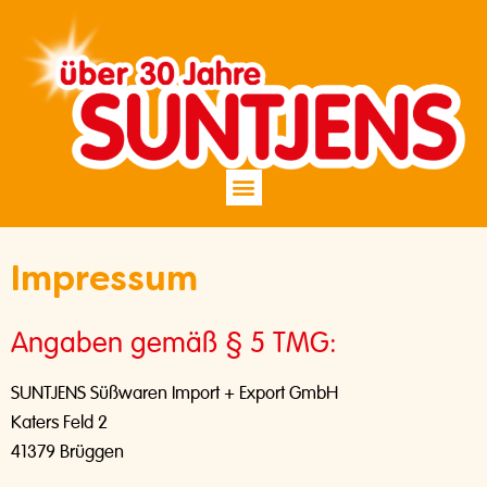
Inhalt
springen
Impressum
Angaben gemäß § 5 TMG:
SUNTJENS Süßwaren Import + Export GmbH
Katers Feld 2
41379 Brüggen