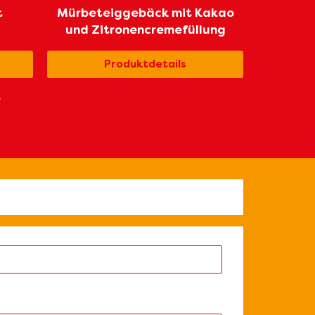
t
Mürbeteiggebäck mit Kakao
und Zitronencremefüllung
Produktdetails
r