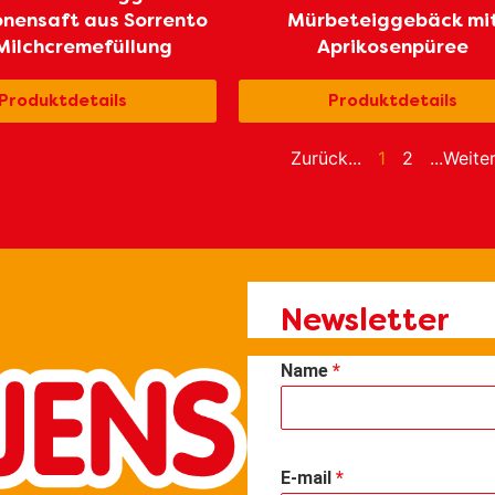
onensaft aus Sorrento
Mürbeteiggebäck mi
Milchcremefüllung
Aprikosenpüree
Produktdetails
Produktdetails
Zurück...
1
2
...Weite
Newsletter
Name
*
E-mail
*