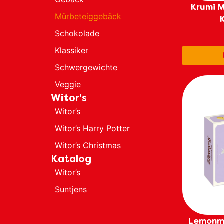
Krumi 
Mürbeteiggebäck
Schokolade
Klassiker
Schwergewichte
Veggie
Witor's
Witor’s
Witor’s Harry Potter
Witor’s Christmas
Katalog
Witor’s
Suntjens
Lemonm