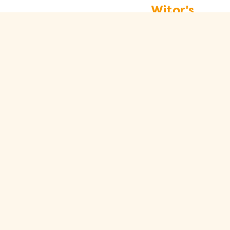
Witor's
Klassiker
Klein und Fein