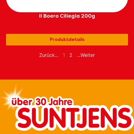
Il Boero Ciliegia 200g
Produktdetails
Zurück...
1
2
...Weiter