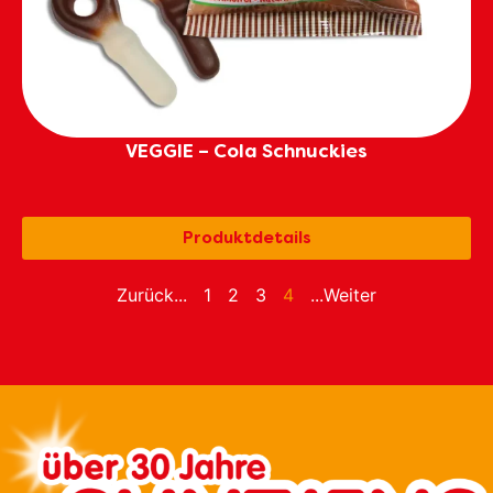
VEGGIE – Cola Schnuckies
Produktdetails
Zurück...
1
2
3
4
...Weiter