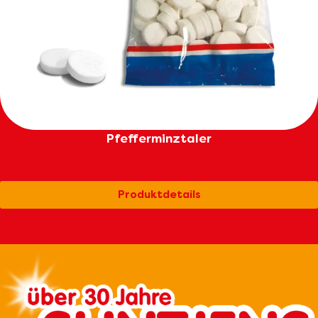
Pfefferminztaler
Produktdetails