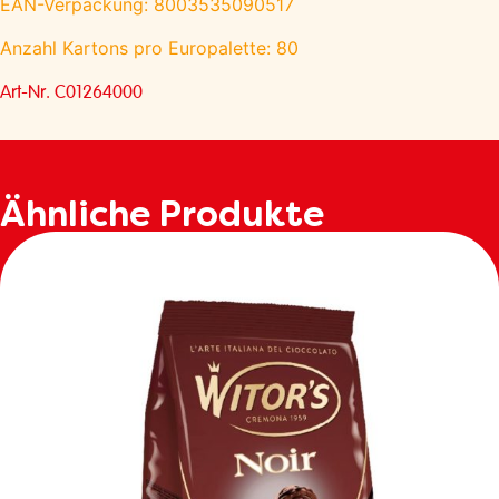
EAN-Verpackung: 8003535090517
Anzahl Kartons pro Europalette: 80
Art-Nr. C01264000
Ähnliche Produkte