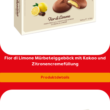
Fior di Limone Mürbeteiggebäck mit Kakao und
Zitronencremefüllung
Produktdetails