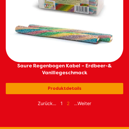
Saure Regenbogen Kabel – Erdbeer-&
Vanillegeschmack
Produktdetails
Zurück...
1
2
...Weiter