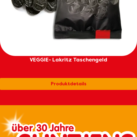
VEGGIE- Lakritz Taschengeld
Produktdetails