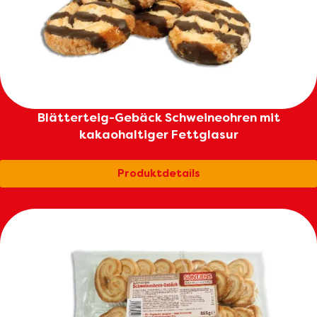
Blätterteig-Gebäck Schweineohren mit
kakaohaltiger Fettglasur
Produktdetails