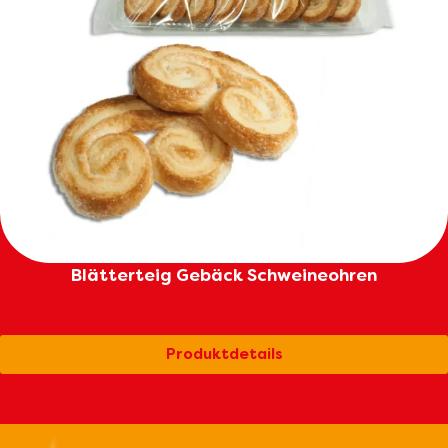
Blätterteig Gebäck Schweineohren
Produktdetails